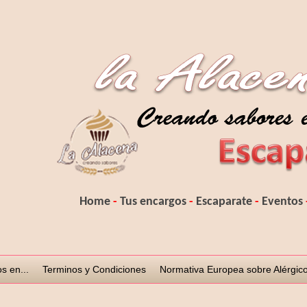
H
ome
-
Tus encargos
-
Escaparate
-
Eventos
s en...
Terminos y Condiciones
Normativa Europea sobre Alérgico