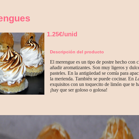
engues
1.25€/unid
Descripción del producto
El merengue es un tipo de postre hecho con cl
añadir aromatizantes. Son muy ligeros y dulc
pasteles. En la antigüedad se comía para apa
la merienda. También se puede cocinar. En
L
exquisitos con un toquecito de limón que te h
¡hay que ser goloso o golosa!