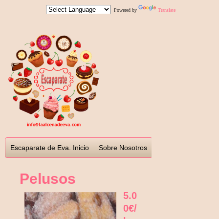
Powered by
Translate
Escaparate de Eva. Inicio
Sobre Nosotros
Síguenos en...
Terminos y Condiciones
Pelusos
Normativa Europea sobre Alérgicos e
5.0
Intolerantes
0€/