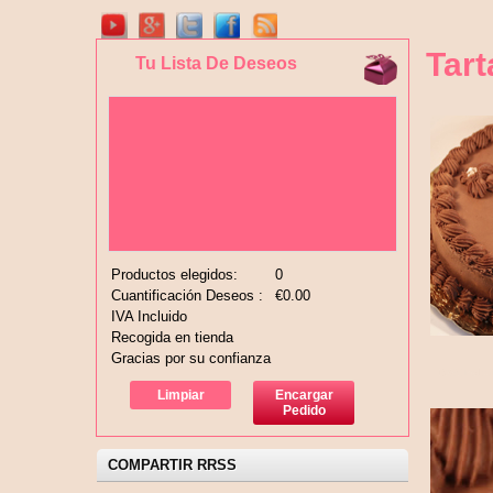
Tart
Tu Lista De Deseos
Productos elegidos:
0
Cuantificación Deseos :
€0.00
IVA Incluido
Recogida en tienda
Gracias por su confianza
Limpiar
Encargar
Pedido
COMPARTIR RRSS