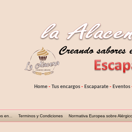
H
ome
-
Tus encargos
-
Escaparate
-
Eventos
s en...
Terminos y Condiciones
Normativa Europea sobre Alérgico